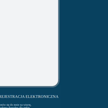
REJESTRACJA ELEKTRONICZNA
mów się do mnie na wizytę,
ybierz dogodny dla siebie,