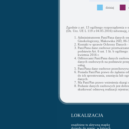
dzisiaj
Zgodnie z art. 13 ogólnego rozporządzenia o 
(Dz. Urz. UE L 119 z 04.05.2016) informuję, i
Administratorem Pani/Pana danych os
Ginekologiczny, Makowska 26D, 06-3
Kontakt w sprawie Ochrony Danych 
Pani/Pana dane osobowe przetwarzane b
podstawie Art. 6 ust. 1 lit. b ogólne
kwietnia 2016 r.
Odbiorcami Pani/Pana danych osobow
danych osobowych na podstawie przepi
usług.
Pani/Pana dane osobowe przechowywan
Posiada Pani/Pan prawo do żądania o
do ich sprostowania, usunięcia lub og
danych.
Ma Pani/Pan prawo wniesienia skargi
Podanie danych osobowych jest dobr
skutkować odmową realizacji rejestracj
LOKALIZACJA
znajdziesz tu aktywną mapkę
dojazdu do miejsc, w których