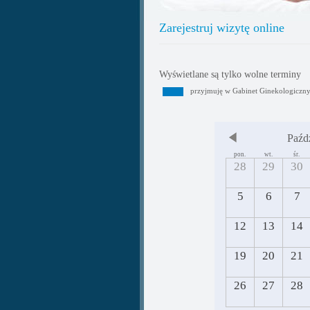
Zarejestruj wizytę online
Wyświetlane są tylko wolne terminy
przyjmuję w Gabinet Ginekologiczn
Paźd
pon.
wt.
śr.
28
29
30
5
6
7
12
13
14
19
20
21
26
27
28