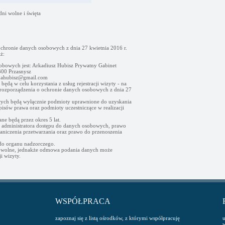
dni wolne i święta
ochronie danych osobowych z dnia 27 kwietnia 2016 r.
ż:
obowych jest: Arkadiusz Hubisz Prywatny Gabinet
00 Przasnysz
- ahubisz@gmail.com
ędą w celu korzystania z usług rejestracji wizyty - na
go rozporządzenia o ochronie danych osobowych z dnia 27
ych będą wyłącznie podmioty uprawnione do uzyskania
sów prawa oraz podmioty uczestniczące w realizacji
e będą przez okres 5 lat.
d administratora dostępu do danych osobowych, prawo
raniczenia przetwarzania oraz prawo do przenoszenia
 do organu nadzorczego.
owolne, jednakże odmowa podania danych może
i wizyty.
WSPÓŁPRACA
zapoznaj się z listą ośrodków, z którymi współpracuję
u
w