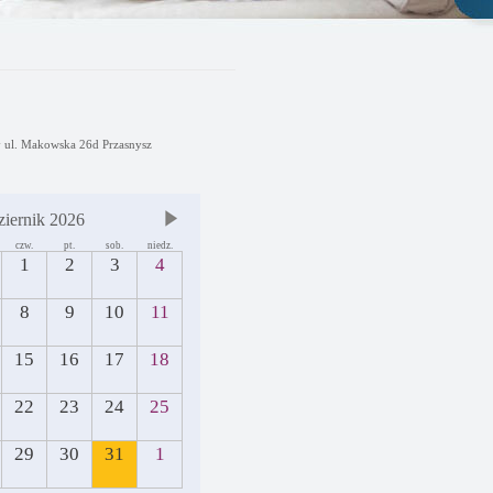
y ul. Makowska 26d Przasnysz
ziernik 2026
czw.
pt.
sob.
niedz.
1
2
3
4
8
9
10
11
15
16
17
18
22
23
24
25
29
30
31
1