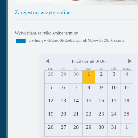
Zarejestruj wizytę online
Wyświetlane są tylko wolne terminy
przyjmuję w Gabinet Ginekologiczny ul. Makowska 26d Przasnysz
Październik 2026
pon.
wt.
śr.
czw.
pt.
sob.
niedz.
28
29
30
1
2
3
4
5
6
7
8
9
10
11
12
13
14
15
16
17
18
19
20
21
22
23
24
25
26
27
28
29
30
31
1