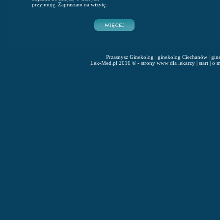
przyjmuję. Zapraszam na wizytę.
Przasnysz Ginekolog
|
ginekolog Ciechanów
|
gin
Lek-Med.pl 2010 © - strony www dla lekarzy
|
start
|
o m