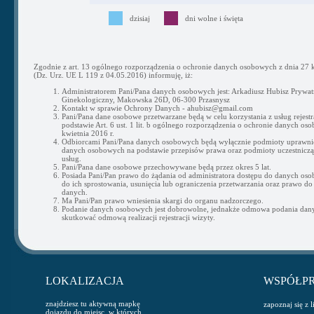
dzisiaj
dni wolne i święta
Zgodnie z art. 13 ogólnego rozporządzenia o ochronie danych osobowych z dnia 27 k
(Dz. Urz. UE L 119 z 04.05.2016) informuję, iż:
Administratorem Pani/Pana danych osobowych jest: Arkadiusz Hubisz Prywat
Ginekologiczny, Makowska 26D, 06-300 Przasnysz
Kontakt w sprawie Ochrony Danych - ahubisz@gmail.com
Pani/Pana dane osobowe przetwarzane będą w celu korzystania z usług rejestra
podstawie Art. 6 ust. 1 lit. b ogólnego rozporządzenia o ochronie danych os
kwietnia 2016 r.
Odbiorcami Pani/Pana danych osobowych będą wyłącznie podmioty uprawni
danych osobowych na podstawie przepisów prawa oraz podmioty uczestnicząc
usług.
Pani/Pana dane osobowe przechowywane będą przez okres 5 lat.
Posiada Pani/Pan prawo do żądania od administratora dostępu do danych os
do ich sprostowania, usunięcia lub ograniczenia przetwarzania oraz prawo do
danych.
Ma Pani/Pan prawo wniesienia skargi do organu nadzorczego.
Podanie danych osobowych jest dobrowolne, jednakże odmowa podania da
skutkować odmową realizacji rejestracji wizyty.
LOKALIZACJA
WSPÓŁP
znajdziesz tu aktywną mapkę
zapoznaj się z 
dojazdu do miejsc, w których