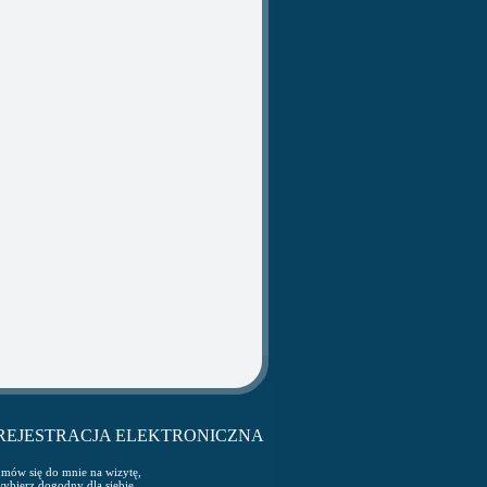
REJESTRACJA ELEKTRONICZNA
mów się do mnie na wizytę,
ybierz dogodny dla siebie,