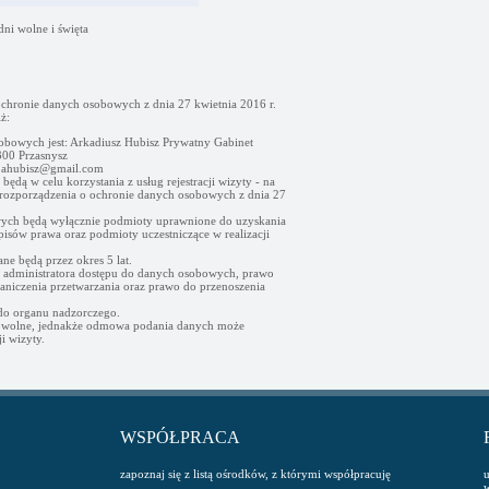
dni wolne i święta
ochronie danych osobowych z dnia 27 kwietnia 2016 r.
ż:
obowych jest: Arkadiusz Hubisz Prywatny Gabinet
00 Przasnysz
- ahubisz@gmail.com
ędą w celu korzystania z usług rejestracji wizyty - na
go rozporządzenia o ochronie danych osobowych z dnia 27
ych będą wyłącznie podmioty uprawnione do uzyskania
sów prawa oraz podmioty uczestniczące w realizacji
e będą przez okres 5 lat.
d administratora dostępu do danych osobowych, prawo
raniczenia przetwarzania oraz prawo do przenoszenia
 do organu nadzorczego.
owolne, jednakże odmowa podania danych może
i wizyty.
WSPÓŁPRACA
zapoznaj się z listą ośrodków, z którymi współpracuję
u
w