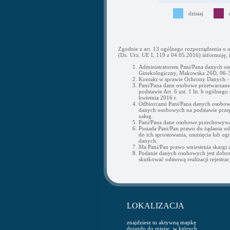
dzisiaj
Zgodnie z art. 13 ogólnego rozporządzenia o 
(Dz. Urz. UE L 119 z 04.05.2016) informuję, i
Administratorem Pani/Pana danych os
Ginekologiczny, Makowska 26D, 06-3
Kontakt w sprawie Ochrony Danych 
Pani/Pana dane osobowe przetwarzane b
podstawie Art. 6 ust. 1 lit. b ogólne
kwietnia 2016 r.
Odbiorcami Pani/Pana danych osobow
danych osobowych na podstawie przepi
usług.
Pani/Pana dane osobowe przechowywan
Posiada Pani/Pan prawo do żądania o
do ich sprostowania, usunięcia lub og
danych.
Ma Pani/Pan prawo wniesienia skargi
Podanie danych osobowych jest dobr
skutkować odmową realizacji rejestracj
LOKALIZACJA
znajdziesz tu aktywną mapkę
dojazdu do miejsc, w których