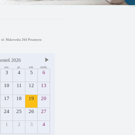
y ul. Makowska 26d Przasnysz
esień 2026
czw.
pt.
sob.
niedz.
3
4
5
6
10
11
12
13
17
18
19
20
24
25
26
27
1
2
3
4