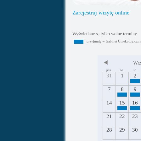
Zarejestruj wizytę online
Wyświetlane są tylko wolne terminy
przyjmuję w Gabinet Ginekologiczn
Wrz
pon.
wt.
śr.
31
1
2
7
8
9
14
15
16
21
22
23
28
29
30