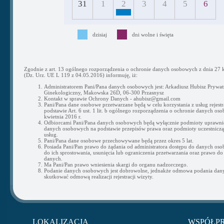
31
1
2
3
4
5
6
dzisiaj
dni wolne i święta
Zgodnie z art. 13 ogólnego rozporządzenia o ochronie danych osobowych z dnia 27 k
(Dz. Urz. UE L 119 z 04.05.2016) informuję, iż:
Administratorem Pani/Pana danych osobowych jest: Arkadiusz Hubisz Prywat
Ginekologiczny, Makowska 26D, 06-300 Przasnysz
Kontakt w sprawie Ochrony Danych - ahubisz@gmail.com
Pani/Pana dane osobowe przetwarzane będą w celu korzystania z usług rejestra
podstawie Art. 6 ust. 1 lit. b ogólnego rozporządzenia o ochronie danych os
kwietnia 2016 r.
Odbiorcami Pani/Pana danych osobowych będą wyłącznie podmioty uprawni
danych osobowych na podstawie przepisów prawa oraz podmioty uczestnicząc
usług.
Pani/Pana dane osobowe przechowywane będą przez okres 5 lat.
Posiada Pani/Pan prawo do żądania od administratora dostępu do danych os
do ich sprostowania, usunięcia lub ograniczenia przetwarzania oraz prawo do
danych.
Ma Pani/Pan prawo wniesienia skargi do organu nadzorczego.
Podanie danych osobowych jest dobrowolne, jednakże odmowa podania da
skutkować odmową realizacji rejestracji wizyty.
LOKALIZACJA
WSPÓŁP