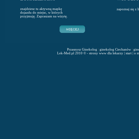
znajdziesz tu aktywną mapkę
zapoznaj się z 
dojazdu do miejsc, w których
przyjmuję. Zapraszam na wizytę.
Przasnysz Ginekolog
|
ginekolog Ciechanów
|
gin
Lek-Med.pl 2010 © - strony www dla lekarzy
|
start
|
o m