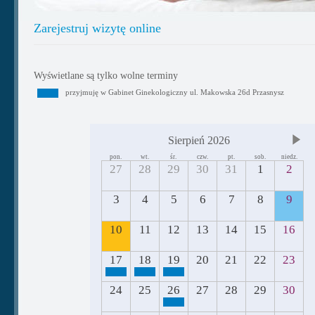
Zarejestruj wizytę online
Wyświetlane są tylko wolne terminy
przyjmuję w Gabinet Ginekologiczny ul. Makowska 26d Przasnysz
Sierpień 2026
pon.
wt.
śr.
czw.
pt.
sob.
niedz.
27
28
29
30
31
1
2
3
4
5
6
7
8
9
10
11
12
13
14
15
16
17
18
19
20
21
22
23
24
25
26
27
28
29
30