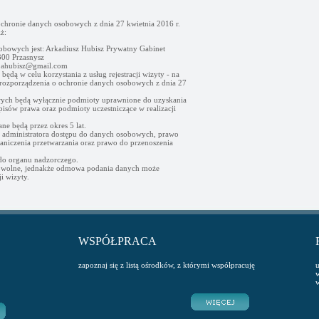
ochronie danych osobowych z dnia 27 kwietnia 2016 r.
ż:
obowych jest: Arkadiusz Hubisz Prywatny Gabinet
00 Przasnysz
- ahubisz@gmail.com
ędą w celu korzystania z usług rejestracji wizyty - na
go rozporządzenia o ochronie danych osobowych z dnia 27
ych będą wyłącznie podmioty uprawnione do uzyskania
sów prawa oraz podmioty uczestniczące w realizacji
e będą przez okres 5 lat.
d administratora dostępu do danych osobowych, prawo
raniczenia przetwarzania oraz prawo do przenoszenia
 do organu nadzorczego.
owolne, jednakże odmowa podania danych może
i wizyty.
WSPÓŁPRACA
zapoznaj się z listą ośrodków, z którymi współpracuję
u
w
w