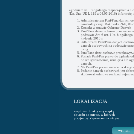
Zgodnie z art. 13 ogólnego rozporządzenia o 
(Dz. Urz. UE L 119 z 04.05.2016) informuję, i
Administratorem Pani/Pana danych os
Ginekologiczny, Makowska 26D, 06-3
Kontakt w sprawie Ochrony Danych 
Pani/Pana dane osobowe przetwarzane b
podstawie Art. 6 ust. 1 lit. b ogólne
kwietnia 2016 r.
Odbiorcami Pani/Pana danych osobow
danych osobowych na podstawie przepi
usług.
Pani/Pana dane osobowe przechowywan
Posiada Pani/Pan prawo do żądania o
do ich sprostowania, usunięcia lub og
danych.
Ma Pani/Pan prawo wniesienia skargi
Podanie danych osobowych jest dobr
skutkować odmową realizacji rejestracj
LOKALIZACJA
znajdziesz tu aktywną mapkę
dojazdu do miejsc, w których
przyjmuję. Zapraszam na wizytę.