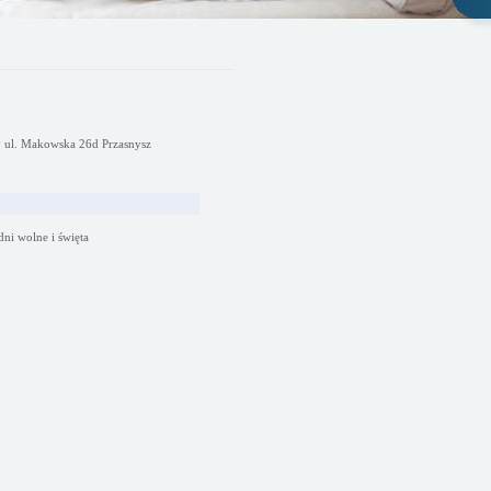
y ul. Makowska 26d Przasnysz
dni wolne i święta