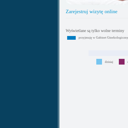
Zarejestruj wizytę online
Wyświetlane są tylko wolne terminy
przyjmuję w Gabinet Ginekologiczn
dzisiaj