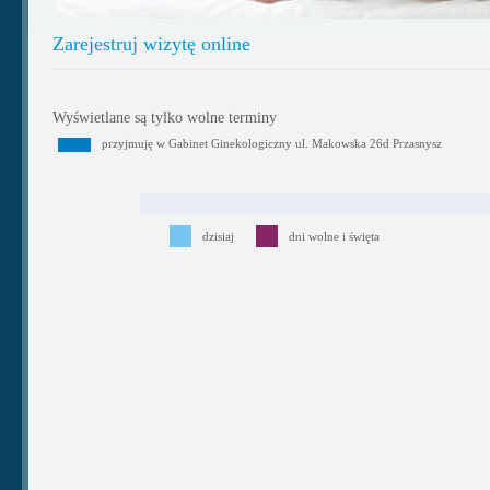
Zarejestruj wizytę online
Wyświetlane są tylko wolne terminy
przyjmuję w Gabinet Ginekologiczny ul. Makowska 26d Przasnysz
dzisiaj
dni wolne i święta