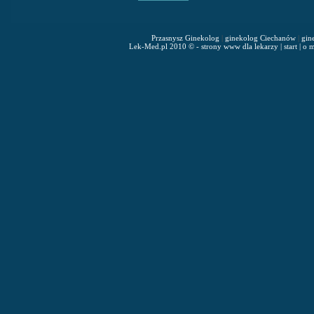
Przasnysz Ginekolog
|
ginekolog Ciechanów
|
gin
Lek-Med.pl 2010 © - strony www dla lekarzy
|
start
|
o m