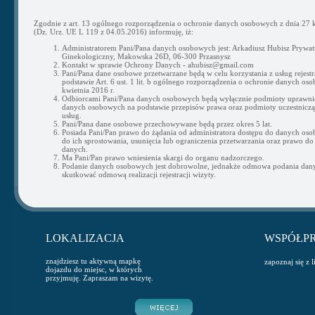
Zgodnie z art. 13 ogólnego rozporządzenia o ochronie danych osobowych z dnia 27 k
(Dz. Urz. UE L 119 z 04.05.2016) informuję, iż:
Administratorem Pani/Pana danych osobowych jest: Arkadiusz Hubisz Prywat
Ginekologiczny, Makowska 26D, 06-300 Przasnysz
Kontakt w sprawie Ochrony Danych - ahubisz@gmail.com
Pani/Pana dane osobowe przetwarzane będą w celu korzystania z usług rejestra
podstawie Art. 6 ust. 1 lit. b ogólnego rozporządzenia o ochronie danych os
kwietnia 2016 r.
Odbiorcami Pani/Pana danych osobowych będą wyłącznie podmioty uprawni
danych osobowych na podstawie przepisów prawa oraz podmioty uczestnicząc
usług.
Pani/Pana dane osobowe przechowywane będą przez okres 5 lat.
Posiada Pani/Pan prawo do żądania od administratora dostępu do danych os
do ich sprostowania, usunięcia lub ograniczenia przetwarzania oraz prawo do
danych.
Ma Pani/Pan prawo wniesienia skargi do organu nadzorczego.
Podanie danych osobowych jest dobrowolne, jednakże odmowa podania da
skutkować odmową realizacji rejestracji wizyty.
LOKALIZACJA
WSPÓŁP
znajdziesz tu aktywną mapkę
zapoznaj się z 
dojazdu do miejsc, w których
przyjmuję. Zapraszam na wizytę.