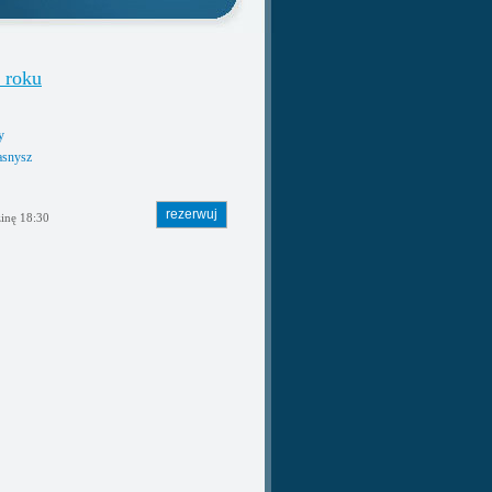
 roku
y
asnysz
inę 18:30