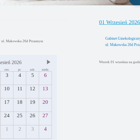
01 Wrzesień 2026
Gabinet Ginekologiczn
y ul. Makowska 26d Przasnysz
ul. Makowska 26d Prz
esień 2026
Wtorek 01 września na godz
czw.
pt.
sob.
niedz.
3
4
5
6
10
11
12
13
17
18
19
20
24
25
26
27
1
2
3
4