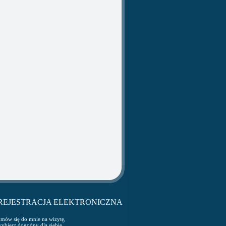
REJESTRACJA ELEKTRONICZNA
mów się do mnie na wizytę,
ybierz dogodny dla siebie,