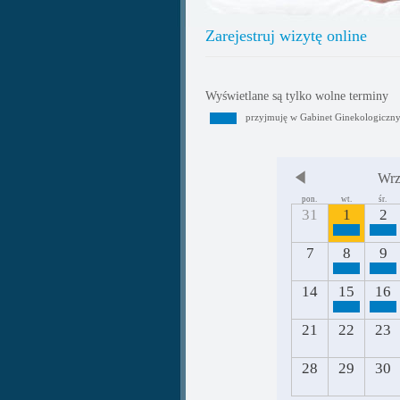
Zarejestruj wizytę online
Wyświetlane są tylko wolne terminy
przyjmuję w Gabinet Ginekologiczn
Wrz
pon.
wt.
śr.
31
1
2
7
8
9
14
15
16
21
22
23
28
29
30