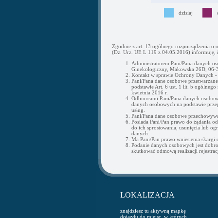
dzisiaj
Zgodnie z art. 13 ogólnego rozporządzenia o 
(Dz. Urz. UE L 119 z 04.05.2016) informuję, i
Administratorem Pani/Pana danych os
Ginekologiczny, Makowska 26D, 06-3
Kontakt w sprawie Ochrony Danych 
Pani/Pana dane osobowe przetwarzane b
podstawie Art. 6 ust. 1 lit. b ogólne
kwietnia 2016 r.
Odbiorcami Pani/Pana danych osobow
danych osobowych na podstawie przepi
usług.
Pani/Pana dane osobowe przechowywan
Posiada Pani/Pan prawo do żądania o
do ich sprostowania, usunięcia lub og
danych.
Ma Pani/Pan prawo wniesienia skargi
Podanie danych osobowych jest dobr
skutkować odmową realizacji rejestracj
LOKALIZACJA
znajdziesz tu aktywną mapkę
dojazdu do miejsc, w których