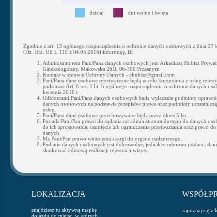
dzisiaj
dni wolne i święta
Zgodnie z art. 13 ogólnego rozporządzenia o ochronie danych osobowych z dnia 27 k
(Dz. Urz. UE L 119 z 04.05.2016) informuję, iż:
Administratorem Pani/Pana danych osobowych jest: Arkadiusz Hubisz Prywat
Ginekologiczny, Makowska 26D, 06-300 Przasnysz
Kontakt w sprawie Ochrony Danych - ahubisz@gmail.com
Pani/Pana dane osobowe przetwarzane będą w celu korzystania z usług rejestra
podstawie Art. 6 ust. 1 lit. b ogólnego rozporządzenia o ochronie danych os
kwietnia 2016 r.
Odbiorcami Pani/Pana danych osobowych będą wyłącznie podmioty uprawni
danych osobowych na podstawie przepisów prawa oraz podmioty uczestnicząc
usług.
Pani/Pana dane osobowe przechowywane będą przez okres 5 lat.
Posiada Pani/Pan prawo do żądania od administratora dostępu do danych os
do ich sprostowania, usunięcia lub ograniczenia przetwarzania oraz prawo do
danych.
Ma Pani/Pan prawo wniesienia skargi do organu nadzorczego.
Podanie danych osobowych jest dobrowolne, jednakże odmowa podania da
skutkować odmową realizacji rejestracji wizyty.
LOKALIZACJA
WSPÓŁP
znajdziesz tu aktywną mapkę
zapoznaj się z 
dojazdu do miejsc, w których