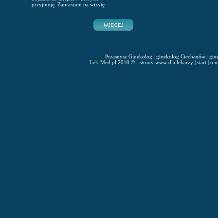
przyjmuję. Zapraszam na wizytę.
Przasnysz Ginekolog
|
ginekolog Ciechanów
|
gin
Lek-Med.pl 2010 © - strony www dla lekarzy
|
start
|
o m