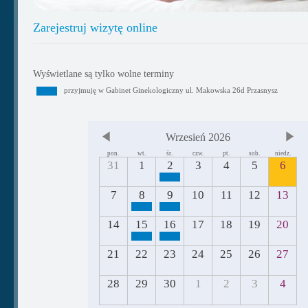
Zarejestruj wizytę online
Wyświetlane są tylko wolne terminy
przyjmuję w Gabinet Ginekologiczny ul. Makowska 26d Przasnysz
Wrzesień 2026
pon.
wt.
śr.
czw.
pt.
sob.
niedz.
31
1
2
3
4
5
6
7
8
9
10
11
12
13
14
15
16
17
18
19
20
21
22
23
24
25
26
27
28
29
30
1
2
3
4