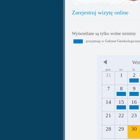
Zarejestruj wizytę online
Wyświetlane są tylko wolne terminy
przyjmuję w Gabinet Ginekologiczn
Wrz
pon.
wt.
śr.
31
1
2
7
8
9
14
15
16
21
22
23
28
29
30