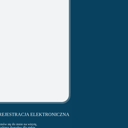
REJESTRACJA ELEKTRONICZNA
mów się do mnie na wizytę,
ybierz dogodny dla siebie,