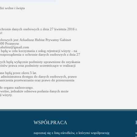
dni wolne i święta
ochronie danych osobowych z dnia 27 kwietnia 2016 r.
ż:
obowych jest: Arkadiusz Hubisz Prywatny Gabinet
00 Przasnysz
- ahubisz@gmail.com
ędą w celu korzystania z usług rejestracji wizyty - na
go rozporządzenia o ochronie danych osobowych z dnia 27
ych będą wyłącznie podmioty uprawnione do uzyskania
sów prawa oraz podmioty uczestniczące w realizacji
e będą przez okres 5 lat.
d administratora dostępu do danych osobowych, prawo
raniczenia przetwarzania oraz prawo do przenoszenia
 do organu nadzorczego.
owolne, jednakże odmowa podania danych może
i wizyty.
WSPÓŁPRACA
zapoznaj się z listą ośrodków, z którymi współpracuję
u
w