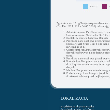
dzisiaj
Zgodnie z art. 13 ogólnego rozporządzenia o 
(Dz. Urz. UE L 119 z 04.05.2016) informuję, i
Administratorem Pani/Pana danych os
Ginekologiczny, Makowska 26D, 06-3
Kontakt w sprawie Ochrony Danych 
Pani/Pana dane osobowe przetwarzane b
podstawie Art. 6 ust. 1 lit. b ogólne
kwietnia 2016 r.
Odbiorcami Pani/Pana danych osobow
danych osobowych na podstawie przepi
usług.
Pani/Pana dane osobowe przechowywan
Posiada Pani/Pan prawo do żądania o
do ich sprostowania, usunięcia lub og
danych.
Ma Pani/Pan prawo wniesienia skargi
Podanie danych osobowych jest dobr
skutkować odmową realizacji rejestracj
LOKALIZACJA
znajdziesz tu aktywną mapkę
dojazdu do miejsc, w których