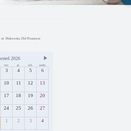
y ul. Makowska 26d Przasnysz
esień 2026
czw.
pt.
sob.
niedz.
3
4
5
6
10
11
12
13
17
18
19
20
24
25
26
27
1
2
3
4