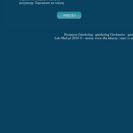
przyjmuję. Zapraszam na wizytę.
Przasnysz Ginekolog
|
ginekolog Ciechanów
|
gin
Lek-Med.pl 2010 © - strony www dla lekarzy
|
start
|
o m