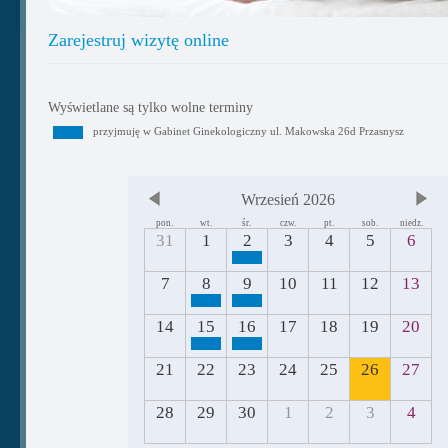
Zarejestruj wizytę online
Wyświetlane są tylko wolne terminy
przyjmuję w Gabinet Ginekologiczny ul. Makowska 26d Przasnysz
Wrzesień 2026
pon.
wt.
śr.
czw.
pt.
sob.
niedz.
31
1
2
3
4
5
6
7
8
9
10
11
12
13
14
15
16
17
18
19
20
21
22
23
24
25
26
27
28
29
30
1
2
3
4