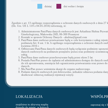
dzisiaj
dni wolne i święta
Zgodnie z art. 13 ogólnego rozporządzenia o ochronie danych osobowych z dnia 27 k
(Dz. Urz. UE L 119 z 04.05.2016) informuję, iż:
Administratorem Pani/Pana danych osobowych jest: Arkadiusz Hubisz Prywat
Ginekologiczny, Makowska 26D, 06-300 Przasnysz
Kontakt w sprawie Ochrony Danych - ahubisz@gmail.com
Pani/Pana dane osobowe przetwarzane będą w celu korzystania z usług rejestra
podstawie Art. 6 ust. 1 lit. b ogólnego rozporządzenia o ochronie danych os
kwietnia 2016 r.
Odbiorcami Pani/Pana danych osobowych będą wyłącznie podmioty uprawni
danych osobowych na podstawie przepisów prawa oraz podmioty uczestnicząc
usług.
Pani/Pana dane osobowe przechowywane będą przez okres 5 lat.
Posiada Pani/Pan prawo do żądania od administratora dostępu do danych os
do ich sprostowania, usunięcia lub ograniczenia przetwarzania oraz prawo do
danych.
Ma Pani/Pan prawo wniesienia skargi do organu nadzorczego.
Podanie danych osobowych jest dobrowolne, jednakże odmowa podania da
skutkować odmową realizacji rejestracji wizyty.
LOKALIZACJA
WSPÓŁP
znajdziesz tu aktywną mapkę
zapoznaj się z 
dojazdu do miejsc, w których