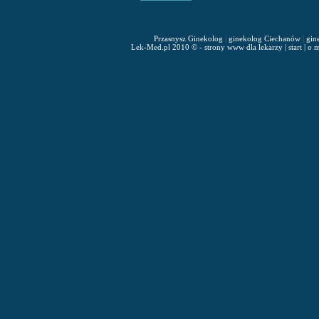
Przasnysz Ginekolog
|
ginekolog Ciechanów
|
gin
Lek-Med.pl 2010 © - strony www dla lekarzy
|
start
|
o m