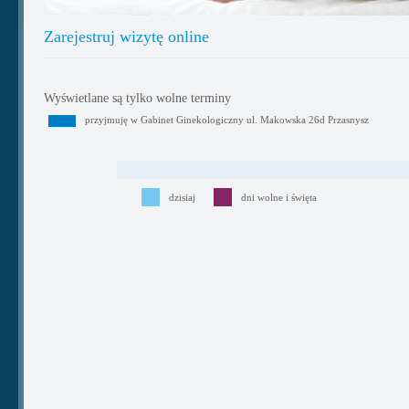
Zarejestruj wizytę online
Wyświetlane są tylko wolne terminy
przyjmuję w Gabinet Ginekologiczny ul. Makowska 26d Przasnysz
dzisiaj
dni wolne i święta