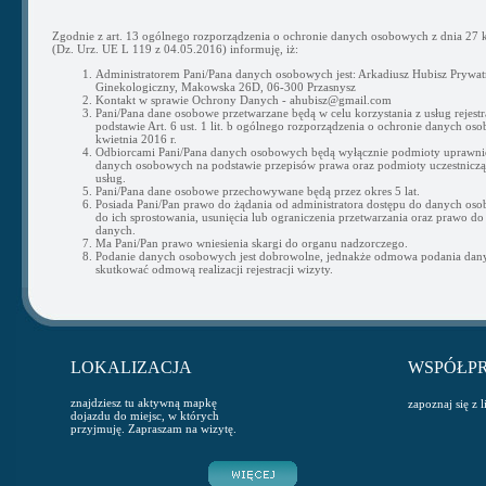
Zgodnie z art. 13 ogólnego rozporządzenia o ochronie danych osobowych z dnia 27 k
(Dz. Urz. UE L 119 z 04.05.2016) informuję, iż:
Administratorem Pani/Pana danych osobowych jest: Arkadiusz Hubisz Prywat
Ginekologiczny, Makowska 26D, 06-300 Przasnysz
Kontakt w sprawie Ochrony Danych - ahubisz@gmail.com
Pani/Pana dane osobowe przetwarzane będą w celu korzystania z usług rejestra
podstawie Art. 6 ust. 1 lit. b ogólnego rozporządzenia o ochronie danych os
kwietnia 2016 r.
Odbiorcami Pani/Pana danych osobowych będą wyłącznie podmioty uprawni
danych osobowych na podstawie przepisów prawa oraz podmioty uczestnicząc
usług.
Pani/Pana dane osobowe przechowywane będą przez okres 5 lat.
Posiada Pani/Pan prawo do żądania od administratora dostępu do danych os
do ich sprostowania, usunięcia lub ograniczenia przetwarzania oraz prawo do
danych.
Ma Pani/Pan prawo wniesienia skargi do organu nadzorczego.
Podanie danych osobowych jest dobrowolne, jednakże odmowa podania da
skutkować odmową realizacji rejestracji wizyty.
LOKALIZACJA
WSPÓŁP
znajdziesz tu aktywną mapkę
zapoznaj się z 
dojazdu do miejsc, w których
przyjmuję. Zapraszam na wizytę.