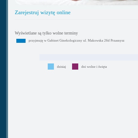
Zarejestruj wizytę online
Wyświetlane są tylko wolne terminy
przyjmuję w Gabinet Ginekologiczny ul. Makowska 26d Przasnysz
dzisiaj
dni wolne i święta