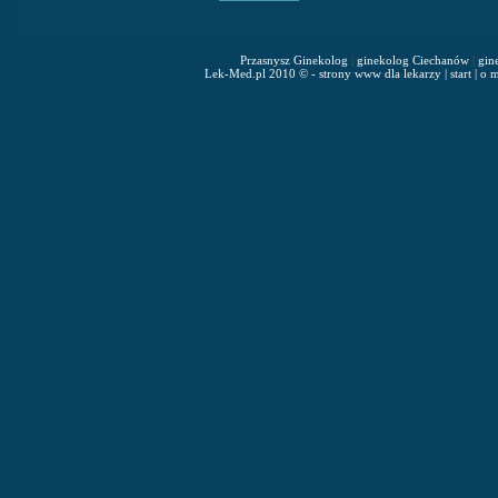
Przasnysz Ginekolog
|
ginekolog Ciechanów
|
gin
Lek-Med.pl 2010 © - strony www dla lekarzy
|
start
|
o m