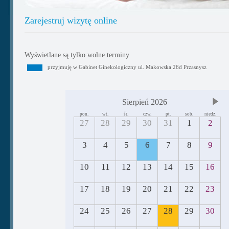
Zarejestruj wizytę online
Wyświetlane są tylko wolne terminy
przyjmuję w Gabinet Ginekologiczny ul. Makowska 26d Przasnysz
Sierpień 2026
pon.
wt.
śr.
czw.
pt.
sob.
niedz.
27
28
29
30
31
1
2
3
4
5
6
7
8
9
10
11
12
13
14
15
16
17
18
19
20
21
22
23
24
25
26
27
28
29
30