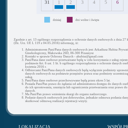
31
1
2
3
4
5
6
dzisiaj
dni wolne i święta
Zgodnie z art. 13 ogólnego rozporządzenia o ochronie danych osobowych z dnia 27 k
(Dz. Urz. UE L 119 z 04.05.2016) informuję, iż:
Administratorem Pani/Pana danych osobowych jest: Arkadiusz Hubisz Prywat
Ginekologiczny, Makowska 26D, 06-300 Przasnysz
Kontakt w sprawie Ochrony Danych - ahubisz@gmail.com
Pani/Pana dane osobowe przetwarzane będą w celu korzystania z usług rejestra
podstawie Art. 6 ust. 1 lit. b ogólnego rozporządzenia o ochronie danych os
kwietnia 2016 r.
Odbiorcami Pani/Pana danych osobowych będą wyłącznie podmioty uprawni
danych osobowych na podstawie przepisów prawa oraz podmioty uczestnicząc
usług.
Pani/Pana dane osobowe przechowywane będą przez okres 5 lat.
Posiada Pani/Pan prawo do żądania od administratora dostępu do danych os
do ich sprostowania, usunięcia lub ograniczenia przetwarzania oraz prawo do
danych.
Ma Pani/Pan prawo wniesienia skargi do organu nadzorczego.
Podanie danych osobowych jest dobrowolne, jednakże odmowa podania da
skutkować odmową realizacji rejestracji wizyty.
LOKALIZACJA
WSPÓŁP