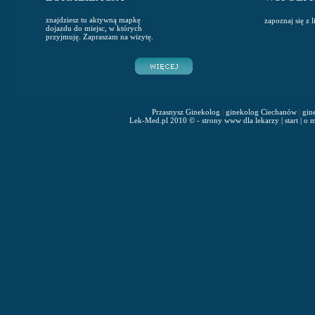
znajdziesz tu aktywną mapkę
zapoznaj się z 
dojazdu do miejsc, w których
przyjmuję. Zapraszam na wizytę.
Przasnysz Ginekolog
|
ginekolog Ciechanów
|
gin
Lek-Med.pl 2010 © - strony www dla lekarzy
|
start
|
o m