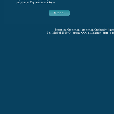
przyjmuję. Zapraszam na wizytę.
Przasnysz Ginekolog
|
ginekolog Ciechanów
|
gin
Lek-Med.pl 2010 © - strony www dla lekarzy
|
start
|
o m