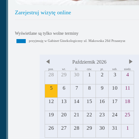
Zarejestruj wizytę online
Wyświetlane są tylko wolne terminy
przyjmuję w Gabinet Ginekologiczny ul. Makowska 26d Przasnysz
Październik 2026
pon.
wt.
śr.
czw.
pt.
sob.
niedz.
28
29
30
1
2
3
4
5
6
7
8
9
10
11
12
13
14
15
16
17
18
19
20
21
22
23
24
25
26
27
28
29
30
31
1