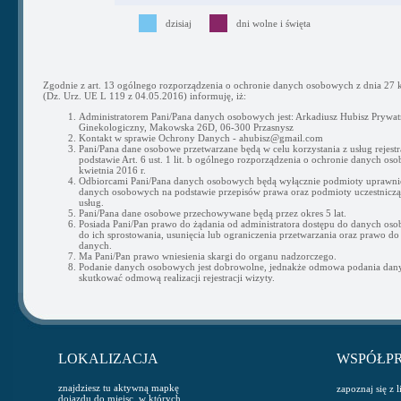
dzisiaj
dni wolne i święta
Zgodnie z art. 13 ogólnego rozporządzenia o ochronie danych osobowych z dnia 27 k
(Dz. Urz. UE L 119 z 04.05.2016) informuję, iż:
Administratorem Pani/Pana danych osobowych jest: Arkadiusz Hubisz Prywat
Ginekologiczny, Makowska 26D, 06-300 Przasnysz
Kontakt w sprawie Ochrony Danych - ahubisz@gmail.com
Pani/Pana dane osobowe przetwarzane będą w celu korzystania z usług rejestra
podstawie Art. 6 ust. 1 lit. b ogólnego rozporządzenia o ochronie danych os
kwietnia 2016 r.
Odbiorcami Pani/Pana danych osobowych będą wyłącznie podmioty uprawni
danych osobowych na podstawie przepisów prawa oraz podmioty uczestnicząc
usług.
Pani/Pana dane osobowe przechowywane będą przez okres 5 lat.
Posiada Pani/Pan prawo do żądania od administratora dostępu do danych os
do ich sprostowania, usunięcia lub ograniczenia przetwarzania oraz prawo do
danych.
Ma Pani/Pan prawo wniesienia skargi do organu nadzorczego.
Podanie danych osobowych jest dobrowolne, jednakże odmowa podania da
skutkować odmową realizacji rejestracji wizyty.
LOKALIZACJA
WSPÓŁP
znajdziesz tu aktywną mapkę
zapoznaj się z 
dojazdu do miejsc, w których