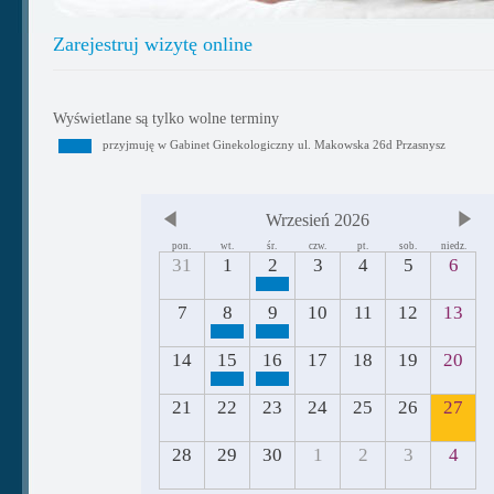
Zarejestruj wizytę online
Wyświetlane są tylko wolne terminy
przyjmuję w Gabinet Ginekologiczny ul. Makowska 26d Przasnysz
Wrzesień 2026
pon.
wt.
śr.
czw.
pt.
sob.
niedz.
31
1
2
3
4
5
6
7
8
9
10
11
12
13
14
15
16
17
18
19
20
21
22
23
24
25
26
27
28
29
30
1
2
3
4