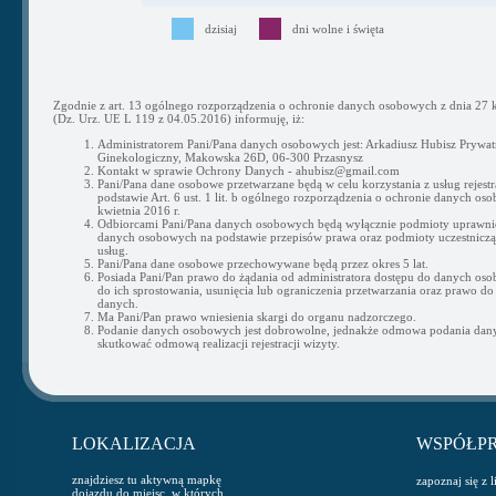
dzisiaj
dni wolne i święta
Zgodnie z art. 13 ogólnego rozporządzenia o ochronie danych osobowych z dnia 27 k
(Dz. Urz. UE L 119 z 04.05.2016) informuję, iż:
Administratorem Pani/Pana danych osobowych jest: Arkadiusz Hubisz Prywat
Ginekologiczny, Makowska 26D, 06-300 Przasnysz
Kontakt w sprawie Ochrony Danych - ahubisz@gmail.com
Pani/Pana dane osobowe przetwarzane będą w celu korzystania z usług rejestra
podstawie Art. 6 ust. 1 lit. b ogólnego rozporządzenia o ochronie danych os
kwietnia 2016 r.
Odbiorcami Pani/Pana danych osobowych będą wyłącznie podmioty uprawni
danych osobowych na podstawie przepisów prawa oraz podmioty uczestnicząc
usług.
Pani/Pana dane osobowe przechowywane będą przez okres 5 lat.
Posiada Pani/Pan prawo do żądania od administratora dostępu do danych os
do ich sprostowania, usunięcia lub ograniczenia przetwarzania oraz prawo do
danych.
Ma Pani/Pan prawo wniesienia skargi do organu nadzorczego.
Podanie danych osobowych jest dobrowolne, jednakże odmowa podania da
skutkować odmową realizacji rejestracji wizyty.
LOKALIZACJA
WSPÓŁP
znajdziesz tu aktywną mapkę
zapoznaj się z 
dojazdu do miejsc, w których