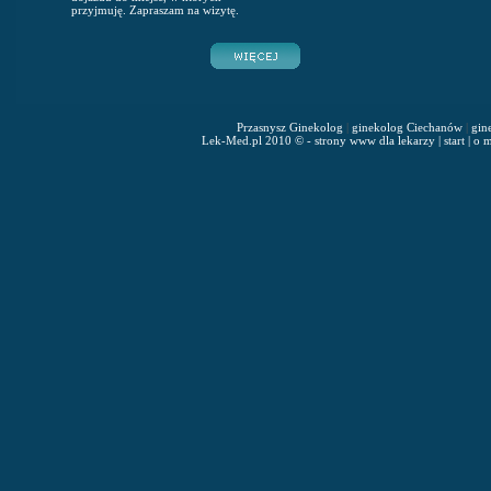
przyjmuję. Zapraszam na wizytę.
Przasnysz Ginekolog
|
ginekolog Ciechanów
|
gin
Lek-Med.pl 2010 © - strony www dla lekarzy
|
start
|
o m