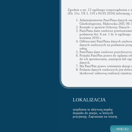
Zgodnie z art. 13 ogólnego rozporządzenia o 
(Dz. Urz. UE L 119 z 04.05.2016) informuję, i
Administratorem Pani/Pana danych os
Ginekologiczny, Makowska 26D, 06-3
Kontakt w sprawie Ochrony Danych 
Pani/Pana dane osobowe przetwarzane b
podstawie Art. 6 ust. 1 lit. b ogólne
kwietnia 2016 r.
Odbiorcami Pani/Pana danych osobow
danych osobowych na podstawie przepi
usług.
Pani/Pana dane osobowe przechowywan
Posiada Pani/Pan prawo do żądania o
do ich sprostowania, usunięcia lub og
danych.
Ma Pani/Pan prawo wniesienia skargi
Podanie danych osobowych jest dobr
skutkować odmową realizacji rejestracj
LOKALIZACJA
znajdziesz tu aktywną mapkę
dojazdu do miejsc, w których
przyjmuję. Zapraszam na wizytę.