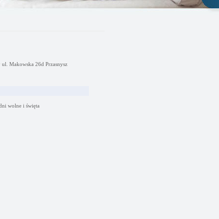
y ul. Makowska 26d Przasnysz
dni wolne i święta