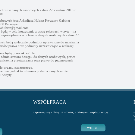
ochronie danych osobowych z dnia 27 kwietnia 2016 r.
ż:
obowych jest: Arkadiusz Hubisz Prywatny Gabinet
00 Przasnysz
- ahubisz@gmail.com
ędą w celu korzystania z usług rejestracji wizyty - na
go rozporządzenia o ochronie danych osobowych z dnia 27
ych będą wyłącznie podmioty uprawnione do uzyskania
sów prawa oraz podmioty uczestniczące w realizacji
e będą przez okres 5 lat.
d administratora dostępu do danych osobowych, prawo
raniczenia przetwarzania oraz prawo do przenoszenia
 do organu nadzorczego.
owolne, jednakże odmowa podania danych może
i wizyty.
WSPÓŁPRACA
zapoznaj się z listą ośrodków, z którymi współpracuję
u
w
w