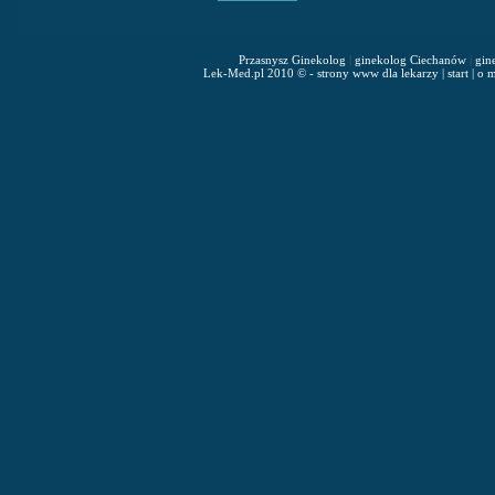
Przasnysz Ginekolog
|
ginekolog Ciechanów
|
gin
Lek-Med.pl 2010 © - strony www dla lekarzy
|
start
|
o m