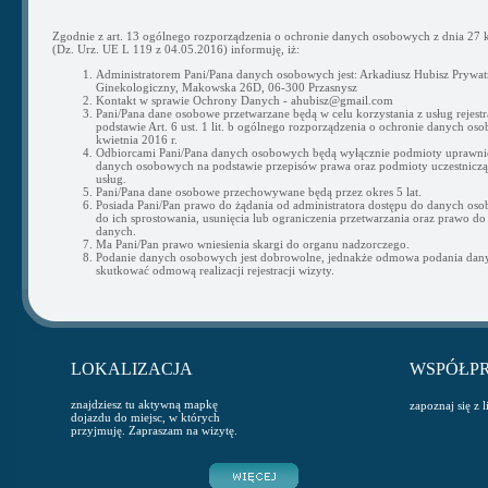
Zgodnie z art. 13 ogólnego rozporządzenia o ochronie danych osobowych z dnia 27 k
(Dz. Urz. UE L 119 z 04.05.2016) informuję, iż:
Administratorem Pani/Pana danych osobowych jest: Arkadiusz Hubisz Prywat
Ginekologiczny, Makowska 26D, 06-300 Przasnysz
Kontakt w sprawie Ochrony Danych - ahubisz@gmail.com
Pani/Pana dane osobowe przetwarzane będą w celu korzystania z usług rejestra
podstawie Art. 6 ust. 1 lit. b ogólnego rozporządzenia o ochronie danych os
kwietnia 2016 r.
Odbiorcami Pani/Pana danych osobowych będą wyłącznie podmioty uprawni
danych osobowych na podstawie przepisów prawa oraz podmioty uczestnicząc
usług.
Pani/Pana dane osobowe przechowywane będą przez okres 5 lat.
Posiada Pani/Pan prawo do żądania od administratora dostępu do danych os
do ich sprostowania, usunięcia lub ograniczenia przetwarzania oraz prawo do
danych.
Ma Pani/Pan prawo wniesienia skargi do organu nadzorczego.
Podanie danych osobowych jest dobrowolne, jednakże odmowa podania da
skutkować odmową realizacji rejestracji wizyty.
LOKALIZACJA
WSPÓŁP
znajdziesz tu aktywną mapkę
zapoznaj się z 
dojazdu do miejsc, w których
przyjmuję. Zapraszam na wizytę.