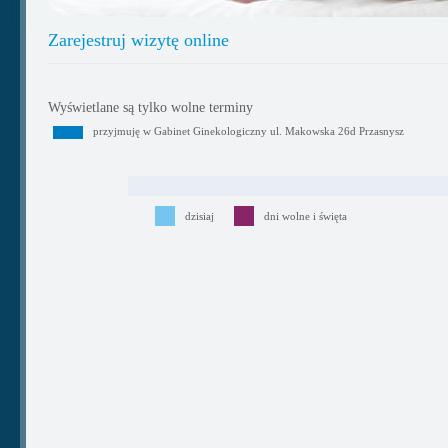
Zarejestruj wizytę online
Wyświetlane są tylko wolne terminy
przyjmuję w Gabinet Ginekologiczny ul. Makowska 26d Przasnysz
dzisiaj
dni wolne i święta