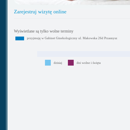
Zarejestruj wizytę online
Wyświetlane są tylko wolne terminy
przyjmuję w Gabinet Ginekologiczny ul. Makowska 26d Przasnysz
dzisiaj
dni wolne i święta