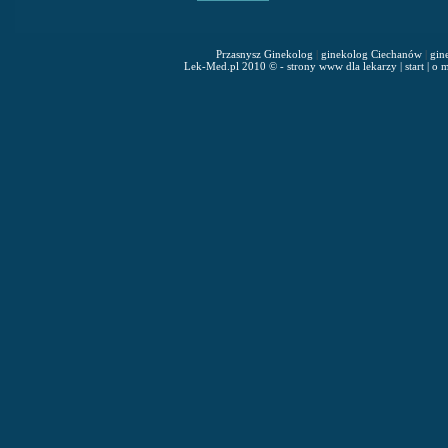
Przasnysz Ginekolog
|
ginekolog Ciechanów
|
gin
Lek-Med.pl 2010 © - strony www dla lekarzy
|
start
|
o m