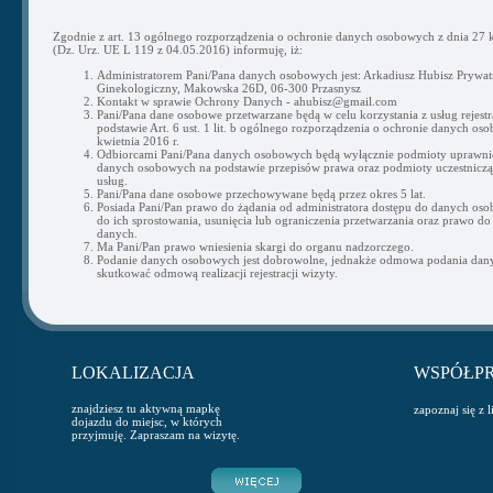
Zgodnie z art. 13 ogólnego rozporządzenia o ochronie danych osobowych z dnia 27 k
(Dz. Urz. UE L 119 z 04.05.2016) informuję, iż:
Administratorem Pani/Pana danych osobowych jest: Arkadiusz Hubisz Prywat
Ginekologiczny, Makowska 26D, 06-300 Przasnysz
Kontakt w sprawie Ochrony Danych - ahubisz@gmail.com
Pani/Pana dane osobowe przetwarzane będą w celu korzystania z usług rejestra
podstawie Art. 6 ust. 1 lit. b ogólnego rozporządzenia o ochronie danych os
kwietnia 2016 r.
Odbiorcami Pani/Pana danych osobowych będą wyłącznie podmioty uprawni
danych osobowych na podstawie przepisów prawa oraz podmioty uczestnicząc
usług.
Pani/Pana dane osobowe przechowywane będą przez okres 5 lat.
Posiada Pani/Pan prawo do żądania od administratora dostępu do danych os
do ich sprostowania, usunięcia lub ograniczenia przetwarzania oraz prawo do
danych.
Ma Pani/Pan prawo wniesienia skargi do organu nadzorczego.
Podanie danych osobowych jest dobrowolne, jednakże odmowa podania da
skutkować odmową realizacji rejestracji wizyty.
LOKALIZACJA
WSPÓŁP
znajdziesz tu aktywną mapkę
zapoznaj się z 
dojazdu do miejsc, w których
przyjmuję. Zapraszam na wizytę.