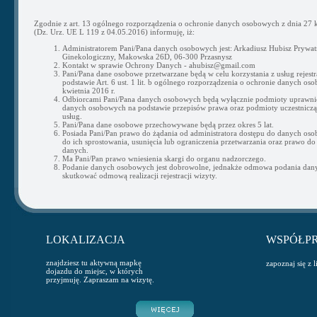
Zgodnie z art. 13 ogólnego rozporządzenia o ochronie danych osobowych z dnia 27 k
(Dz. Urz. UE L 119 z 04.05.2016) informuję, iż:
Administratorem Pani/Pana danych osobowych jest: Arkadiusz Hubisz Prywat
Ginekologiczny, Makowska 26D, 06-300 Przasnysz
Kontakt w sprawie Ochrony Danych - ahubisz@gmail.com
Pani/Pana dane osobowe przetwarzane będą w celu korzystania z usług rejestra
podstawie Art. 6 ust. 1 lit. b ogólnego rozporządzenia o ochronie danych os
kwietnia 2016 r.
Odbiorcami Pani/Pana danych osobowych będą wyłącznie podmioty uprawni
danych osobowych na podstawie przepisów prawa oraz podmioty uczestnicząc
usług.
Pani/Pana dane osobowe przechowywane będą przez okres 5 lat.
Posiada Pani/Pan prawo do żądania od administratora dostępu do danych os
do ich sprostowania, usunięcia lub ograniczenia przetwarzania oraz prawo do
danych.
Ma Pani/Pan prawo wniesienia skargi do organu nadzorczego.
Podanie danych osobowych jest dobrowolne, jednakże odmowa podania da
skutkować odmową realizacji rejestracji wizyty.
LOKALIZACJA
WSPÓŁP
znajdziesz tu aktywną mapkę
zapoznaj się z 
dojazdu do miejsc, w których
przyjmuję. Zapraszam na wizytę.