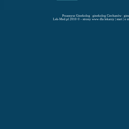
Przasnysz Ginekolog
|
ginekolog Ciechanów
|
gin
Lek-Med.pl 2010 © - strony www dla lekarzy
|
start
|
o m