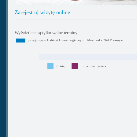
Zarejestruj wizytę online
Wyświetlane są tylko wolne terminy
przyjmuję w Gabinet Ginekologiczny ul. Makowska 26d Przasnysz
dzisiaj
dni wolne i święta