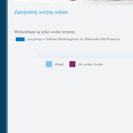
Zarejestruj wizytę online
Wyświetlane są tylko wolne terminy
przyjmuję w Gabinet Ginekologiczny ul. Makowska 26d Przasnysz
dzisiaj
dni wolne i święta