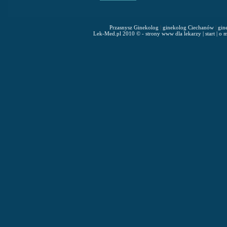
Przasnysz Ginekolog
|
ginekolog Ciechanów
|
gin
Lek-Med.pl 2010 © - strony www dla lekarzy
|
start
|
o m