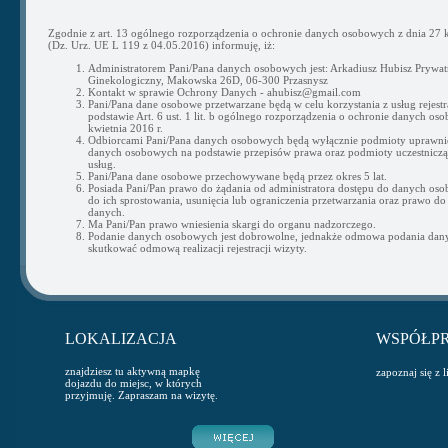
Zgodnie z art. 13 ogólnego rozporządzenia o ochronie danych osobowych z dnia 27 k
(Dz. Urz. UE L 119 z 04.05.2016) informuję, iż:
Administratorem Pani/Pana danych osobowych jest: Arkadiusz Hubisz Prywat
Ginekologiczny, Makowska 26D, 06-300 Przasnysz
Kontakt w sprawie Ochrony Danych - ahubisz@gmail.com
Pani/Pana dane osobowe przetwarzane będą w celu korzystania z usług rejestra
podstawie Art. 6 ust. 1 lit. b ogólnego rozporządzenia o ochronie danych os
kwietnia 2016 r.
Odbiorcami Pani/Pana danych osobowych będą wyłącznie podmioty uprawni
danych osobowych na podstawie przepisów prawa oraz podmioty uczestnicząc
usług.
Pani/Pana dane osobowe przechowywane będą przez okres 5 lat.
Posiada Pani/Pan prawo do żądania od administratora dostępu do danych os
do ich sprostowania, usunięcia lub ograniczenia przetwarzania oraz prawo do
danych.
Ma Pani/Pan prawo wniesienia skargi do organu nadzorczego.
Podanie danych osobowych jest dobrowolne, jednakże odmowa podania da
skutkować odmową realizacji rejestracji wizyty.
LOKALIZACJA
WSPÓŁP
znajdziesz tu aktywną mapkę
zapoznaj się z 
dojazdu do miejsc, w których
przyjmuję. Zapraszam na wizytę.