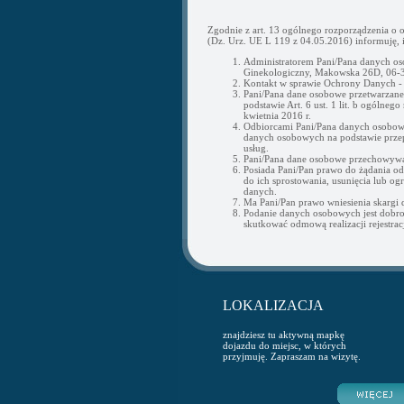
Zgodnie z art. 13 ogólnego rozporządzenia o 
(Dz. Urz. UE L 119 z 04.05.2016) informuję, i
Administratorem Pani/Pana danych os
Ginekologiczny, Makowska 26D, 06-3
Kontakt w sprawie Ochrony Danych 
Pani/Pana dane osobowe przetwarzane b
podstawie Art. 6 ust. 1 lit. b ogólne
kwietnia 2016 r.
Odbiorcami Pani/Pana danych osobow
danych osobowych na podstawie przepi
usług.
Pani/Pana dane osobowe przechowywan
Posiada Pani/Pan prawo do żądania o
do ich sprostowania, usunięcia lub og
danych.
Ma Pani/Pan prawo wniesienia skargi
Podanie danych osobowych jest dobr
skutkować odmową realizacji rejestracj
LOKALIZACJA
znajdziesz tu aktywną mapkę
dojazdu do miejsc, w których
przyjmuję. Zapraszam na wizytę.