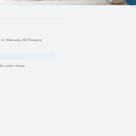
y ul. Makowska 26d Przasnysz
dni wolne i święta