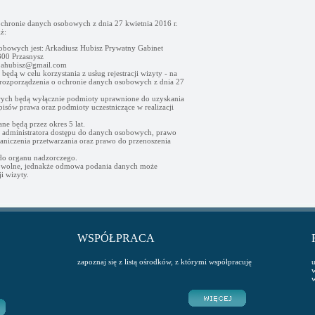
ochronie danych osobowych z dnia 27 kwietnia 2016 r.
ż:
obowych jest: Arkadiusz Hubisz Prywatny Gabinet
00 Przasnysz
- ahubisz@gmail.com
ędą w celu korzystania z usług rejestracji wizyty - na
go rozporządzenia o ochronie danych osobowych z dnia 27
ych będą wyłącznie podmioty uprawnione do uzyskania
sów prawa oraz podmioty uczestniczące w realizacji
e będą przez okres 5 lat.
d administratora dostępu do danych osobowych, prawo
raniczenia przetwarzania oraz prawo do przenoszenia
 do organu nadzorczego.
owolne, jednakże odmowa podania danych może
i wizyty.
WSPÓŁPRACA
zapoznaj się z listą ośrodków, z którymi współpracuję
u
w
w