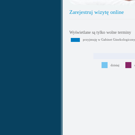
Zarejestruj wizytę online
Wyświetlane są tylko wolne terminy
przyjmuję w Gabinet Ginekologiczn
dzisiaj