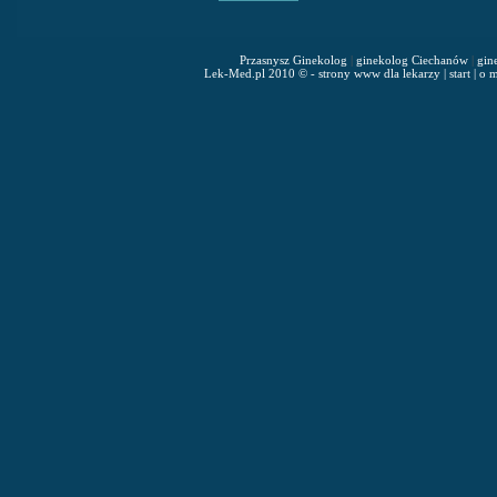
Przasnysz Ginekolog
|
ginekolog Ciechanów
|
gin
Lek-Med.pl 2010 © - strony www dla lekarzy
|
start
|
o m