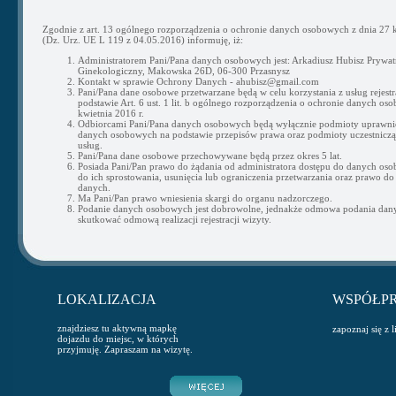
Zgodnie z art. 13 ogólnego rozporządzenia o ochronie danych osobowych z dnia 27 k
(Dz. Urz. UE L 119 z 04.05.2016) informuję, iż:
Administratorem Pani/Pana danych osobowych jest: Arkadiusz Hubisz Prywat
Ginekologiczny, Makowska 26D, 06-300 Przasnysz
Kontakt w sprawie Ochrony Danych - ahubisz@gmail.com
Pani/Pana dane osobowe przetwarzane będą w celu korzystania z usług rejestra
podstawie Art. 6 ust. 1 lit. b ogólnego rozporządzenia o ochronie danych os
kwietnia 2016 r.
Odbiorcami Pani/Pana danych osobowych będą wyłącznie podmioty uprawni
danych osobowych na podstawie przepisów prawa oraz podmioty uczestnicząc
usług.
Pani/Pana dane osobowe przechowywane będą przez okres 5 lat.
Posiada Pani/Pan prawo do żądania od administratora dostępu do danych os
do ich sprostowania, usunięcia lub ograniczenia przetwarzania oraz prawo do
danych.
Ma Pani/Pan prawo wniesienia skargi do organu nadzorczego.
Podanie danych osobowych jest dobrowolne, jednakże odmowa podania da
skutkować odmową realizacji rejestracji wizyty.
LOKALIZACJA
WSPÓŁP
znajdziesz tu aktywną mapkę
zapoznaj się z 
dojazdu do miejsc, w których
przyjmuję. Zapraszam na wizytę.