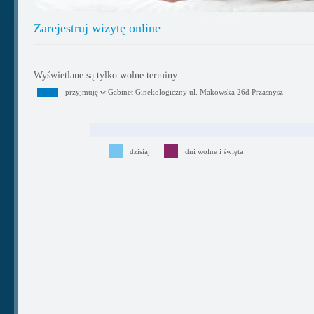
Zarejestruj wizytę online
Wyświetlane są tylko wolne terminy
przyjmuję w Gabinet Ginekologiczny ul. Makowska 26d Przasnysz
dzisiaj
dni wolne i święta