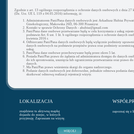
Zgodnie z art. 13 ogólnego rozporządzenia o ochronie danych osobowych z dnia 27 k
(Dz. Urz. UE L 119 z 04.05.2016) informuję, iż:
Administratorem Pani/Pana danych osobowych jest: Arkadiusz Hubisz Prywat
Ginekologiczny, Makowska 26D, 06-300 Przasnysz
Kontakt w sprawie Ochrony Danych - ahubisz@gmail.com
Pani/Pana dane osobowe przetwarzane będą w celu korzystania z usług rejestra
podstawie Art. 6 ust. 1 lit. b ogólnego rozporządzenia o ochronie danych os
kwietnia 2016 r.
Odbiorcami Pani/Pana danych osobowych będą wyłącznie podmioty uprawni
danych osobowych na podstawie przepisów prawa oraz podmioty uczestnicząc
usług.
Pani/Pana dane osobowe przechowywane będą przez okres 5 lat.
Posiada Pani/Pan prawo do żądania od administratora dostępu do danych os
do ich sprostowania, usunięcia lub ograniczenia przetwarzania oraz prawo do
danych.
Ma Pani/Pan prawo wniesienia skargi do organu nadzorczego.
Podanie danych osobowych jest dobrowolne, jednakże odmowa podania da
skutkować odmową realizacji rejestracji wizyty.
LOKALIZACJA
WSPÓŁP
znajdziesz tu aktywną mapkę
zapoznaj się z 
dojazdu do miejsc, w których
przyjmuję. Zapraszam na wizytę.