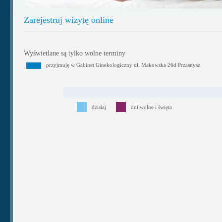
Zarejestruj wizytę online
Wyświetlane są tylko wolne terminy
przyjmuję w Gabinet Ginekologiczny ul. Makowska 26d Przasnysz
dzisiaj
dni wolne i święta