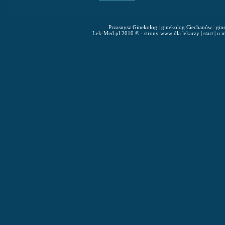
Przasnysz Ginekolog
|
ginekolog Ciechanów
|
gin
Lek-Med.pl 2010 © - strony www dla lekarzy
|
start
|
o m