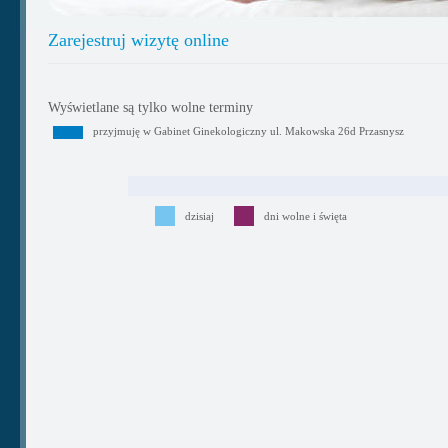
Zarejestruj wizytę online
Wyświetlane są tylko wolne terminy
przyjmuję w Gabinet Ginekologiczny ul. Makowska 26d Przasnysz
dzisiaj
dni wolne i święta