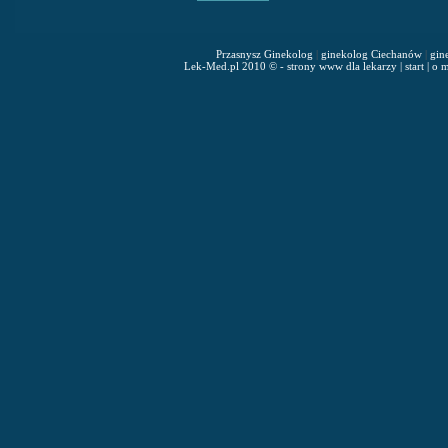
Przasnysz Ginekolog
|
ginekolog Ciechanów
|
gin
Lek-Med.pl 2010 © - strony www dla lekarzy
|
start
|
o m