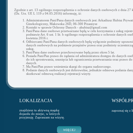
Zgodnie z art. 13 ogólnego rozporządzenia o ochronie danych osobowych z dnia 27 k
(Dz. Urz. UE L 119 z 04.05.2016) informuję, iż:
Administratorem Pani/Pana danych osobowych jest: Arkadiusz Hubisz Prywat
Ginekologiczny, Makowska 26D, 06-300 Przasnysz
Kontakt w sprawie Ochrony Danych - ahubisz@gmail.com
Pani/Pana dane osobowe przetwarzane będą w celu korzystania z usług rejestra
podstawie Art. 6 ust. 1 lit. b ogólnego rozporządzenia o ochronie danych os
kwietnia 2016 r.
Odbiorcami Pani/Pana danych osobowych będą wyłącznie podmioty uprawni
danych osobowych na podstawie przepisów prawa oraz podmioty uczestnicząc
usług.
Pani/Pana dane osobowe przechowywane będą przez okres 5 lat.
Posiada Pani/Pan prawo do żądania od administratora dostępu do danych os
do ich sprostowania, usunięcia lub ograniczenia przetwarzania oraz prawo do
danych.
Ma Pani/Pan prawo wniesienia skargi do organu nadzorczego.
Podanie danych osobowych jest dobrowolne, jednakże odmowa podania da
skutkować odmową realizacji rejestracji wizyty.
LOKALIZACJA
WSPÓŁP
znajdziesz tu aktywną mapkę
zapoznaj się z 
dojazdu do miejsc, w których
przyjmuję. Zapraszam na wizytę.