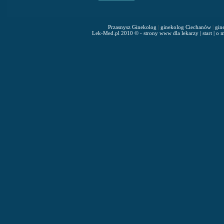
Przasnysz Ginekolog
|
ginekolog Ciechanów
|
gin
Lek-Med.pl 2010 © - strony www dla lekarzy
|
start
|
o m