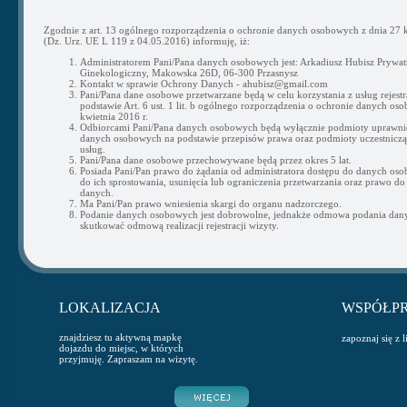
Zgodnie z art. 13 ogólnego rozporządzenia o ochronie danych osobowych z dnia 27 k
(Dz. Urz. UE L 119 z 04.05.2016) informuję, iż:
Administratorem Pani/Pana danych osobowych jest: Arkadiusz Hubisz Prywat
Ginekologiczny, Makowska 26D, 06-300 Przasnysz
Kontakt w sprawie Ochrony Danych - ahubisz@gmail.com
Pani/Pana dane osobowe przetwarzane będą w celu korzystania z usług rejestra
podstawie Art. 6 ust. 1 lit. b ogólnego rozporządzenia o ochronie danych os
kwietnia 2016 r.
Odbiorcami Pani/Pana danych osobowych będą wyłącznie podmioty uprawni
danych osobowych na podstawie przepisów prawa oraz podmioty uczestnicząc
usług.
Pani/Pana dane osobowe przechowywane będą przez okres 5 lat.
Posiada Pani/Pan prawo do żądania od administratora dostępu do danych os
do ich sprostowania, usunięcia lub ograniczenia przetwarzania oraz prawo do
danych.
Ma Pani/Pan prawo wniesienia skargi do organu nadzorczego.
Podanie danych osobowych jest dobrowolne, jednakże odmowa podania da
skutkować odmową realizacji rejestracji wizyty.
LOKALIZACJA
WSPÓŁP
znajdziesz tu aktywną mapkę
zapoznaj się z 
dojazdu do miejsc, w których
przyjmuję. Zapraszam na wizytę.