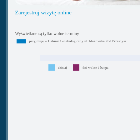
Zarejestruj wizytę online
Wyświetlane są tylko wolne terminy
przyjmuję w Gabinet Ginekologiczny ul. Makowska 26d Przasnysz
dzisiaj
dni wolne i święta