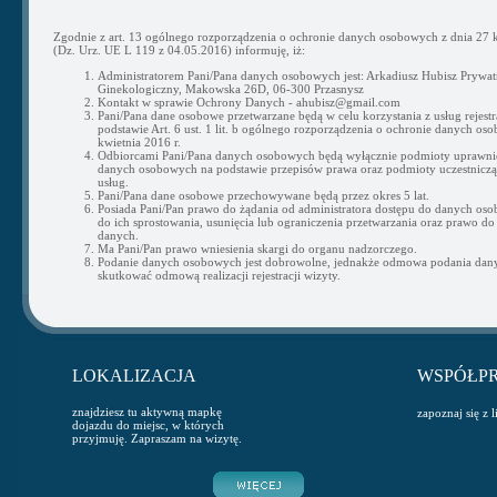
Zgodnie z art. 13 ogólnego rozporządzenia o ochronie danych osobowych z dnia 27 k
(Dz. Urz. UE L 119 z 04.05.2016) informuję, iż:
Administratorem Pani/Pana danych osobowych jest: Arkadiusz Hubisz Prywat
Ginekologiczny, Makowska 26D, 06-300 Przasnysz
Kontakt w sprawie Ochrony Danych - ahubisz@gmail.com
Pani/Pana dane osobowe przetwarzane będą w celu korzystania z usług rejestra
podstawie Art. 6 ust. 1 lit. b ogólnego rozporządzenia o ochronie danych os
kwietnia 2016 r.
Odbiorcami Pani/Pana danych osobowych będą wyłącznie podmioty uprawni
danych osobowych na podstawie przepisów prawa oraz podmioty uczestnicząc
usług.
Pani/Pana dane osobowe przechowywane będą przez okres 5 lat.
Posiada Pani/Pan prawo do żądania od administratora dostępu do danych os
do ich sprostowania, usunięcia lub ograniczenia przetwarzania oraz prawo do
danych.
Ma Pani/Pan prawo wniesienia skargi do organu nadzorczego.
Podanie danych osobowych jest dobrowolne, jednakże odmowa podania da
skutkować odmową realizacji rejestracji wizyty.
LOKALIZACJA
WSPÓŁP
znajdziesz tu aktywną mapkę
zapoznaj się z 
dojazdu do miejsc, w których
przyjmuję. Zapraszam na wizytę.