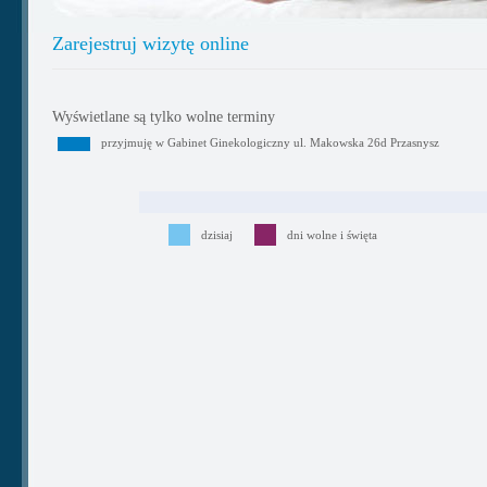
Zarejestruj wizytę online
Wyświetlane są tylko wolne terminy
przyjmuję w Gabinet Ginekologiczny ul. Makowska 26d Przasnysz
dzisiaj
dni wolne i święta