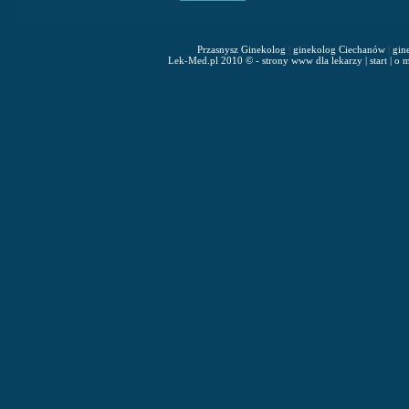
Przasnysz Ginekolog
|
ginekolog Ciechanów
|
gin
Lek-Med.pl 2010 © - strony www dla lekarzy
|
start
|
o m