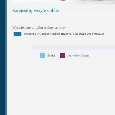
Zarejestruj wizytę online
Wyświetlane są tylko wolne terminy
przyjmuję w Gabinet Ginekologiczny ul. Makowska 26d Przasnysz
dzisiaj
dni wolne i święta