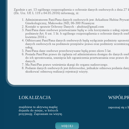
Zgodnie z art. 13 ogólnego rozporządzenia o ochronie danych osobowych z dnia 27 k
(Dz. Urz. UE L 119 z 04.05.2016) informuję, iż:
Administratorem Pani/Pana danych osobowych jest: Arkadiusz Hubisz Prywat
Ginekologiczny, Makowska 26D, 06-300 Przasnysz
Kontakt w sprawie Ochrony Danych - ahubisz@gmail.com
Pani/Pana dane osobowe przetwarzane będą w celu korzystania z usług rejestra
podstawie Art. 6 ust. 1 lit. b ogólnego rozporządzenia o ochronie danych os
kwietnia 2016 r.
Odbiorcami Pani/Pana danych osobowych będą wyłącznie podmioty uprawni
danych osobowych na podstawie przepisów prawa oraz podmioty uczestnicząc
usług.
Pani/Pana dane osobowe przechowywane będą przez okres 5 lat.
Posiada Pani/Pan prawo do żądania od administratora dostępu do danych os
do ich sprostowania, usunięcia lub ograniczenia przetwarzania oraz prawo do
danych.
Ma Pani/Pan prawo wniesienia skargi do organu nadzorczego.
Podanie danych osobowych jest dobrowolne, jednakże odmowa podania da
skutkować odmową realizacji rejestracji wizyty.
LOKALIZACJA
WSPÓŁP
znajdziesz tu aktywną mapkę
zapoznaj się z 
dojazdu do miejsc, w których
przyjmuję. Zapraszam na wizytę.