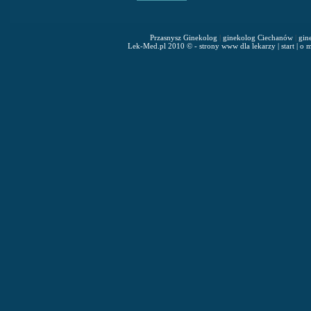
Przasnysz Ginekolog
|
ginekolog Ciechanów
|
gin
Lek-Med.pl 2010 © - strony www dla lekarzy
|
start
|
o m